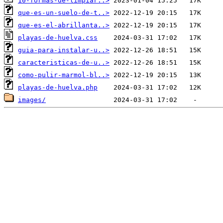
10-formas-de-limpiar..>
que-es-un-suelo-de-t..>
que-es-el-abrillanta..>
playas-de-huelva.css
guia-para-instalar-u..>
caracteristicas-de-u..>
como-pulir-marmol-bl..>
playas-de-huelva.php
images/