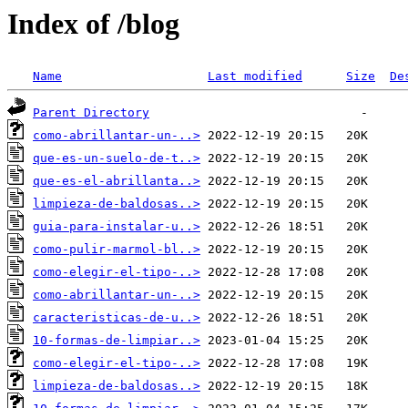
Index of /blog
Name
Last modified
Size
De
Parent Directory
como-abrillantar-un-..>
que-es-un-suelo-de-t..>
que-es-el-abrillanta..>
limpieza-de-baldosas..>
guia-para-instalar-u..>
como-pulir-marmol-bl..>
como-elegir-el-tipo-..>
como-abrillantar-un-..>
caracteristicas-de-u..>
10-formas-de-limpiar..>
como-elegir-el-tipo-..>
limpieza-de-baldosas..>