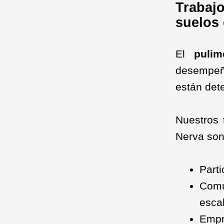
Trabaj
suelos 
El
pulim
desempeña
están dete
Nuestros 
Nerva son
Parti
Comu
escal
Empr