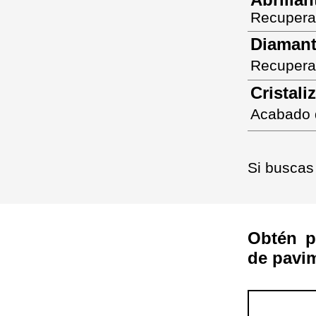
Recuperac
Diamant
Recuperam
Cristali
Acabado d
Si buscas
Obtén p
de pavi