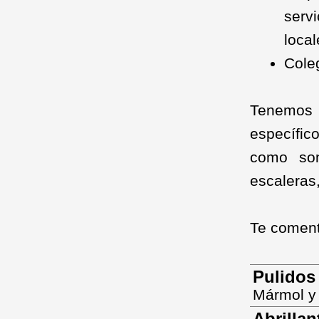
serv
local
Coleg
Tenemos 
específico
como son
escaleras,
Te coment
Pulidos
Mármol y 
Abrillan