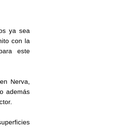
os ya sea
ito con la
para este
 en Nerva,
do además
ctor.
perficies