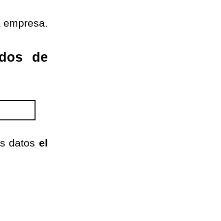
a empresa.
ados de
us datos
el