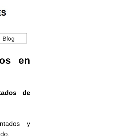
Blog
los en
ntados
de
antados y
ado.