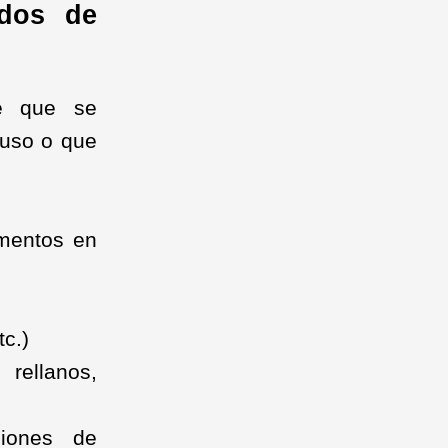
ados de
e que se
 uso o que
imentos en
tc.)
rellanos,
ciones de