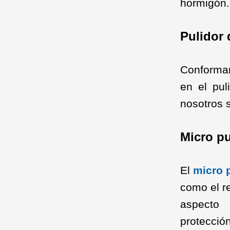
hormigón.
Pulidor 
Conformam
en el pul
nosotros 
Micro pu
El
micro 
como el re
aspecto 
protecció