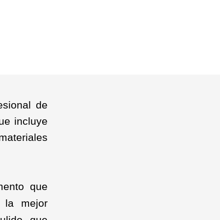
esional de
ue incluye
materiales
mento que
s la mejor
ulido que