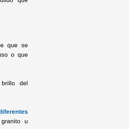
je que se
uso o que
rillo del
diferentes
 granito u