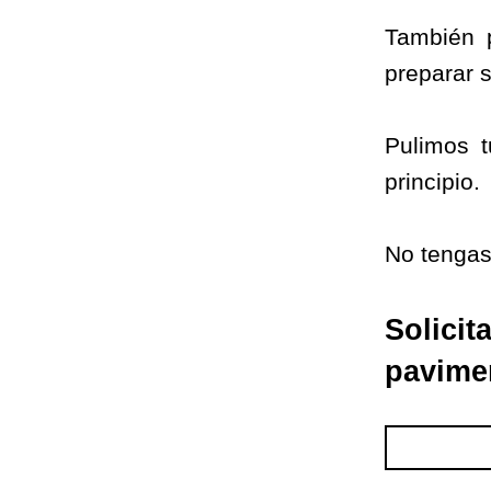
También p
preparar 
Pulimos t
principio.
No tengas
Solicit
pavime