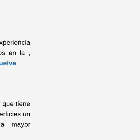
xperiencia
os en la ,
Huelva
.
 que tiene
erficies un
una mayor