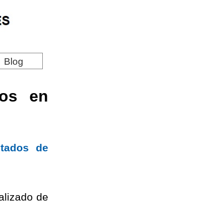
Blog
los en
ntados de
talizado de