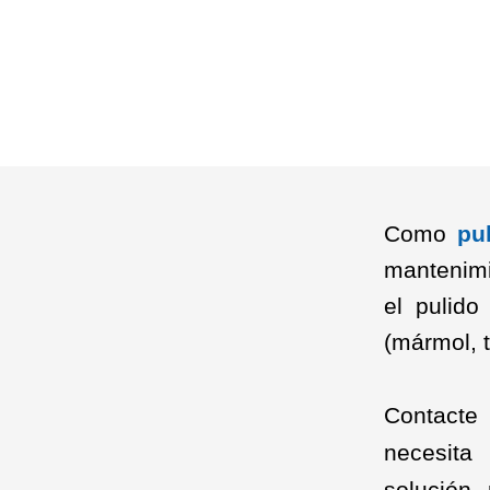
Como
pu
mantenimi
el pulido
(mármol, t
Contacte
necesita 
solución