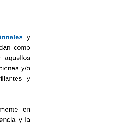
ionales
y
, dan como
n aquellos
ciones y/o
illantes y
lmente en
encia y la