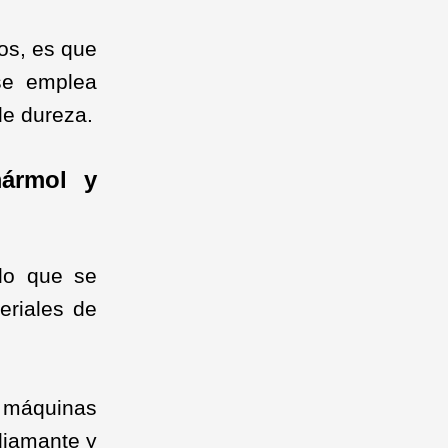
los, es que
se emplea
de dureza.
mármol y
do que se
eriales de
 máquinas
diamante y