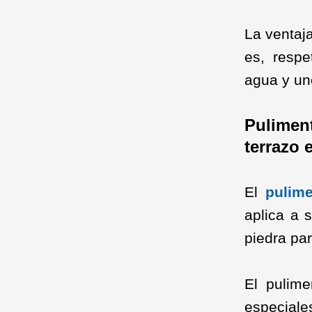
La ventaja
es, resp
agua y un
Pulimen
terrazo 
El
pulim
aplica a 
piedra par
El pulim
especiale