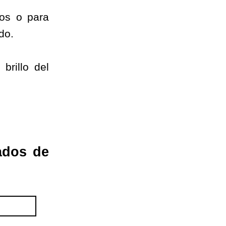
dos o para
do.
brillo del
tados de