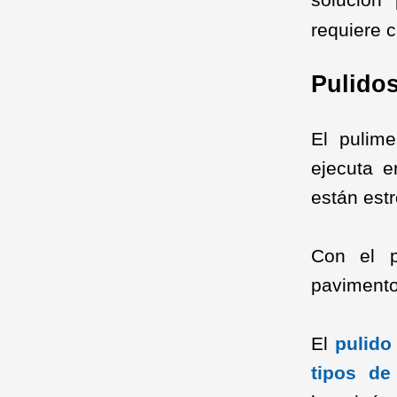
requiere c
Pulidos
El pulim
ejecuta 
están est
Con el p
pavimento
El
pulido
tipos de